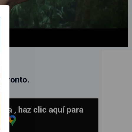
N
 pronto.
ra , haz clic aquí para
ad