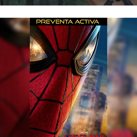
APTA PARA MAYORES DE 7 AñOS
FORMATO 2D
116 MI
Espera esta película
Estas viendo funciones y precios pa
cambiar de ciud