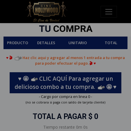
TU
COMPRA
PRODUCTO
DETALLES
UNITARIO
TOTAL
♥ 🎬
Haz clic aqui y agregar al menos 1 entrada a tu compra
para poder efectuar el pago.
🎬 ♥
♥ 🤩
CLIC AQUÍ Para agregar un
delicioso combo a tu compra.
🤩 ♥
- Cargo por compra en linea 0 -
(no se cobrara si paga con saldo de tarjeta cliente)
TOTAL A PAGAR $
0
Tiempo restante
0m 0s