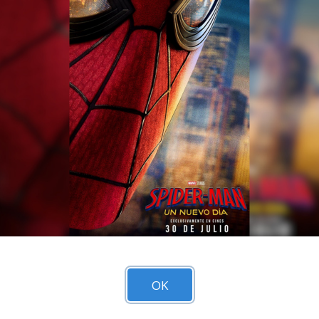
 / CLASIFICACIÓN: +12
120MIN / CLASIFICACI
VER DETALLES
VER DETALLES
OK
CORPORATIVO