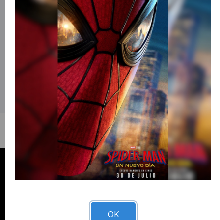
Abernathy..
Título Original
THE HUNGER GAMES: SUNRISE ON THE REAPING.
País de Origen
United States of America.
Director
Francis Lawrence.
Idioma
Español.
OK