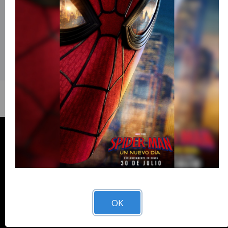
AVENGERS: DOOMSDA.
País de Origen
United States of America.
Director
Anthony Russo Joe Russo.
Idioma
Español.
OK