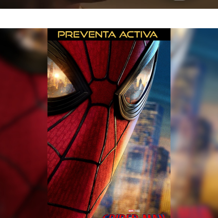
APTA PARA MAYORES DE 12 AñOS
FORMATO 2D
130 MI
Espera esta película
Estas viendo funciones y precios pa
cambiar de ciud