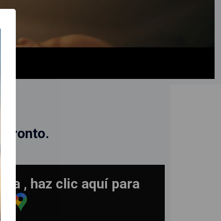
N
 pronto.
ra , haz clic aquí para
ad