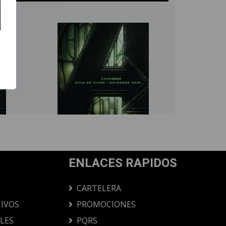
ENLACES RAPIDOS
CARTELERA
IVOS
PROMOCIONES
ALES
PQRS